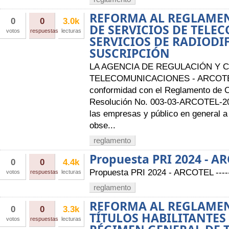
REFORMA AL REGLAMEN
0
0
3.0k
DE SERVICIOS DE TELE
votos
respuestas
lecturas
SERVICIOS DE RADIODI
SUSCRIPCIÓN
LA AGENCIA DE REGULACIÓN Y 
TELECOMUNICACIONES - ARCOTE
conformidad con el Reglamento de 
Resolución No. 003-03-ARCOTEL-201
las empresas y público en general a 
obse...
reglamento
Propuesta PRI 2024 - A
0
0
4.4k
Propuesta PRI 2024 - ARCOTEL -----
votos
respuestas
lecturas
reglamento
REFORMA AL REGLAME
0
0
3.3k
TÍTULOS HABILITANTES
votos
respuestas
lecturas