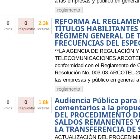
a las empresas y público en general 
reglamento
REFORMA AL REGLAME
0
0
2.3k
TÍTULOS HABILITANTES
votos
respuestas
lecturas
RÉGIMEN GENERAL DE 
FRECUENCIAS DEL ESPE
**LA AGENCIA DE REGULACIÓN Y
TELECOMUNICACIONES ARCOTEL 
conformidad con el Reglamento de 
Resolución No. 003-03-ARCOTEL-201
las empresas y público en general a l
reglamento
Audiencia Pública para 
0
0
1.8k
comentarios a la prop
votos
respuestas
lecturas
DEL PROCEDIMIENTO D
SALDOS REMANENTES Y
LA TRANSFERENCIA DE
ACTUALIZACIÓN DEL PROCEDIM