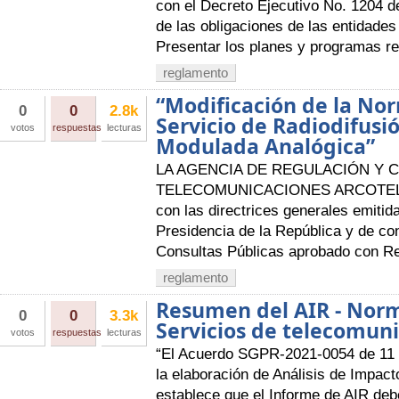
con el Decreto Ejecutivo No. 1204 d
de las obligaciones de las entidades
Presentar los planes y programas reg
reglamento
“Modificación de la Nor
0
0
2.8k
Servicio de Radiodifusi
votos
respuestas
lecturas
Modulada Analógica”
LA AGENCIA DE REGULACIÓN Y 
TELECOMUNICACIONES ARCOTEL A
con las directrices generales emitid
Presidencia de la República y de c
Consultas Públicas aprobado con R
reglamento
Resumen del AIR - Norm
0
0
3.3k
Servicios de telecomun
votos
respuestas
lecturas
“El Acuerdo SGPR-2021-0054 de 11 
la elaboración de Análisis de Impact
establece que el Informe de AIR deb