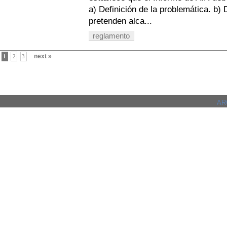
a) Definición de la problemática. b) 
pretenden alca...
reglamento
next »
1
2
3
ARC