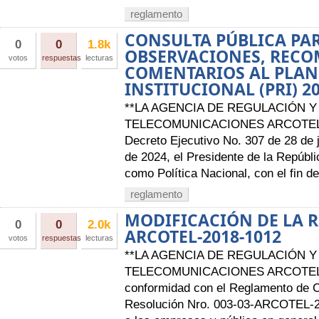
reglamento
CONSULTA PÚBLICA PAR
0
0
1.8k
OBSERVACIONES, RECO
votos
respuestas
lecturas
COMENTARIOS AL PLAN
INSTITUCIONAL (PRI) 2
**LA AGENCIA DE REGULACIÓN Y
TELECOMUNICACIONES ARCOTEL AV
Decreto Ejecutivo No. 307 de 28 de j
de 2024, el Presidente de la Repúbli
como Política Nacional, con el fin de
reglamento
MODIFICACIÓN DE LA 
0
0
2.0k
ARCOTEL-2018-1012
votos
respuestas
lecturas
**LA AGENCIA DE REGULACIÓN Y
TELECOMUNICACIONES ARCOTEL 
conformidad con el Reglamento de 
Resolución Nro. 003-03-ARCOTEL-20