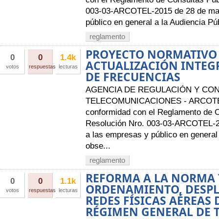
003-03-ARCOTEL-2015 de 28 de mayo
público en general a la Audiencia Púb
reglamento
PROYECTO NORMATIVO 
0
0
1.4k
ACTUALIZACIÓN INTEG
votos
respuestas
lecturas
DE FRECUENCIAS
AGENCIA DE REGULACIÓN Y CON
TELECOMUNICACIONES - ARCOTE
conformidad con el Reglamento de 
Resolución Nro. 003-03-ARCOTEL-20
a las empresas y público en general 
obse...
reglamento
REFORMA A LA NORMA 
0
0
1.1k
ORDENAMIENTO, DESPL
votos
respuestas
lecturas
REDES FÍSICAS AÉREAS 
RÉGIMEN GENERAL DE 