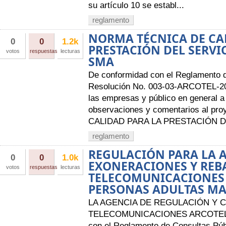
su artículo 10 se establ...
reglamento
NORMA TÉCNICA DE CA
0
0
1.2k
PRESTACIÓN DEL SERVI
votos
respuestas
lecturas
SMA
De conformidad con el Reglamento 
Resolución No. 003-03-ARCOTEL-201
las empresas y público en general a 
observaciones y comentarios al p
CALIDAD PARA LA PRESTACIÓN DE
reglamento
REGULACIÓN PARA LA 
0
0
1.0k
EXONERACIONES Y REB
votos
respuestas
lecturas
TELECOMUNICACIONES 
PERSONAS ADULTAS M
LA AGENCIA DE REGULACIÓN Y 
TELECOMUNICACIONES ARCOTEL A
con el Reglamento de Consultas Púb