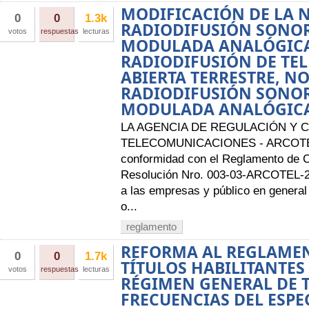
MODIFICACIÓN DE LA 
0
0
1.3k
RADIODIFUSIÓN SONOR
votos
respuestas
lecturas
MODULADA ANALÓGICA
RADIODIFUSIÓN DE TEL
ABIERTA TERRESTRE, N
RADIODIFUSIÓN SONO
MODULADA ANALÓGIC
LA AGENCIA DE REGULACIÓN Y 
TELECOMUNICACIONES - ARCOTE
conformidad con el Reglamento de 
Resolución Nro. 003-03-ARCOTEL-20
a las empresas y público en general 
o...
reglamento
REFORMA AL REGLAME
0
0
1.7k
TÍTULOS HABILITANTES
votos
respuestas
lecturas
RÉGIMEN GENERAL DE 
FRECUENCIAS DEL ESPE