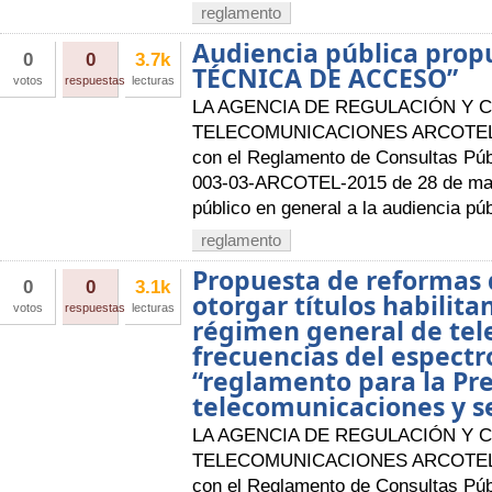
reglamento
Audiencia pública pro
0
0
3.7k
TÉCNICA DE ACCESO”
votos
respuestas
lecturas
LA AGENCIA DE REGULACIÓN Y 
TELECOMUNICACIONES ARCOTEL A
con el Reglamento de Consultas Púb
003-03-ARCOTEL-2015 de 28 de mayo
público en general a la audiencia púb
reglamento
Propuesta de reformas
0
0
3.1k
otorgar títulos habilita
votos
respuestas
lecturas
régimen general de tel
frecuencias del espectro
“reglamento para la Pre
telecomunicaciones y se
LA AGENCIA DE REGULACIÓN Y 
TELECOMUNICACIONES ARCOTEL A
con el Reglamento de Consultas Púb