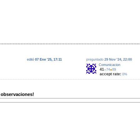
editó
07 Ene '25, 17:11
preguntado
29 Nov '24, 22:00
Comunicacion
41
●
74
●
89
accept rate:
0%
y observaciones!