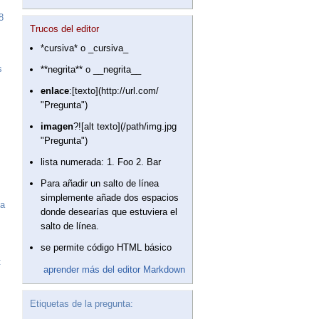
8
Trucos del editor
*cursiva* o _cursiva_
s
**negrita** o __negrita__
enlace
:[texto](http://url.com/
"Pregunta")
imagen
?![alt texto](/path/img.jpg
"Pregunta")
lista numerada: 1. Foo 2. Bar
Para añadir un salto de línea
simplemente añade dos espacios
a
donde desearías que estuviera el
salto de línea.
se permite código HTML básico
:
aprender más del editor Markdown
Etiquetas de la pregunta: