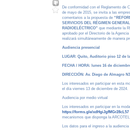
De conformidad con el Reglamento de 
de mayo de 2015, se invita a las empresa
comentarios a la propuesta de
“REFOR
SERVICIOS DEL RÉGIMEN GENERA
RADIOELÉCTRICO”
que mediante la 
aprobado por el Directorio de la Agenci
realizará simultáneamente de manera pre
Audiencia presencial
LUGAR: Quito, Auditorio piso 12 de
FECHA / HORA: lunes 16 de diciembre
DIRECCIÓN: Av. Diego de Almagro N3
Los interesados en participar en esta m
el día viernes 13 de diciembre de 2024.
Audiencia por medio virtual
Los interesados en participar en la modali
https://forms.gle/xdHgiJgfMGr28cL57
mecanismos que disponga la ARCOTEL p
Los datos para el ingreso a la audiencia