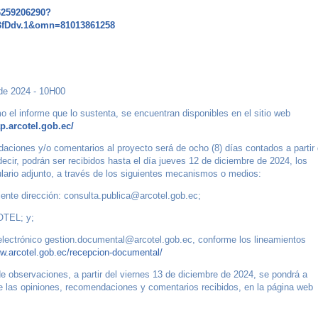
6259206290?
fDdv.1&omn=81013861258
de 2024 - 10H00
o el informe que lo sustenta, se encuentran disponibles en el sitio web
ap.arcotel.gob.ec/
daciones y/o comentarios al proyecto será de ocho (8) días contados a partir 
decir, podrán ser recibidos hasta el día jueves 12 de diciembre de 2024, los
ulario adjunto, a través de los siguientes mecanismos o medios:
iente dirección: consulta.publica@arcotel.gob.ec;
OTEL; y;
electrónico gestion.documental@arcotel.gob.ec, conforme los lineamientos
ww.arcotel.gob.ec/recepcion-documental/
e observaciones, a partir del viernes 13 de diciembre de 2024, se pondrá a
 de las opiniones, recomendaciones y comentarios recibidos, en la página web