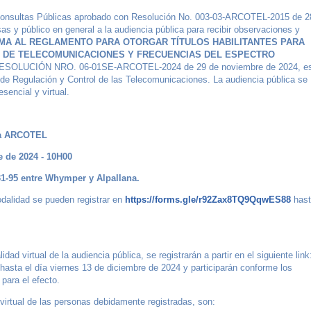
Consultas Públicas aprobado con Resolución No. 003-03-ARCOTEL-2015 de 2
s y público en general a la audiencia pública para recibir observaciones y
MA AL REGLAMENTO PARA OTORGAR TÍTULOS HABILITANTES PARA
L DE TELECOMUNICACIONES Y FRECUENCIAS DEL ESPECTRO
RESOLUCIÓN NRO. 06-01SE-ARCOTEL-2024 de 29 de noviembre de 2024, e
a de Regulación y Control de las Telecomunicaciones. La audiencia pública se
sencial y virtual.
 la ARCOTEL
 de 2024 - 10H00
1-95 entre Whymper y Alpallana.
odalidad se pueden registrar en
https://forms.gle/r92Zax8TQ9QqwES88
hast
dad virtual de la audiencia pública, se registrarán a partir en el siguiente link
hasta el día viernes 13 de diciembre de 2024 y participarán conforme los
ara el efecto.
 virtual de las personas debidamente registradas, son: