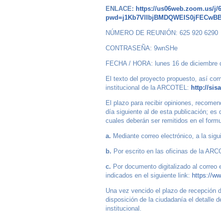
ENLACE:
https://us06web.zoom.us/j/
pwd=j1Kb7VlIbjBMDQWEIS0jFECwBB
NÚMERO DE REUNIÓN: 625 920 6290
CONTRASEÑA: 9wnSHe
FECHA / HORA: lunes 16 de diciembre 
El texto del proyecto propuesto, así com
institucional de la ARCOTEL:
http://sis
El plazo para recibir opiniones, recomen
día siguiente al de esta publicación; es 
cuales deberán ser remitidos en el form
a.
Mediante correo electrónico, a la sigu
b.
Por escrito en las oficinas de la ARC
c.
Por documento digitalizado al correo 
indicados en el siguiente link:
https://w
Una vez vencido el plazo de recepción d
disposición de la ciudadanía el detalle
institucional.