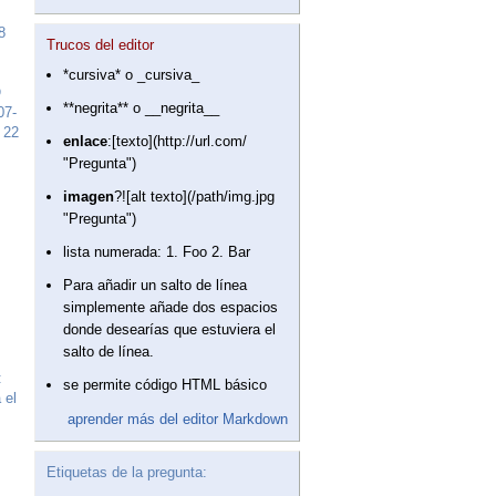
8
Trucos del editor
*cursiva* o _cursiva_
O
**negrita** o __negrita__
07-
 22
enlace
:[texto](http://url.com/
"Pregunta")
imagen
?![alt texto](/path/img.jpg
"Pregunta")
lista numerada: 1. Foo 2. Bar
Para añadir un salto de línea
simplemente añade dos espacios
donde desearías que estuviera el
salto de línea.
:
se permite código HTML básico
 el
aprender más del editor Markdown
Etiquetas de la pregunta: