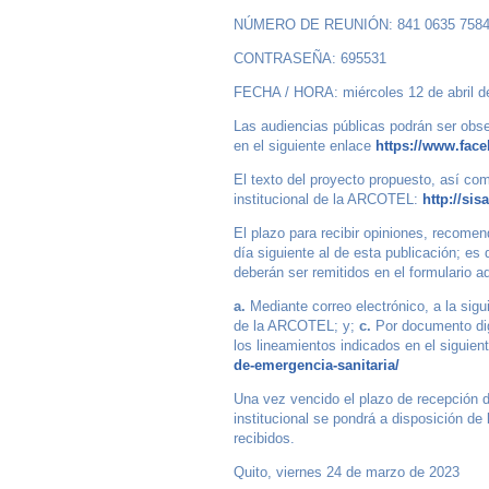
NÚMERO DE REUNIÓN: 841 0635 758
CONTRASEÑA: 695531
FECHA / HORA: miércoles 12 de abril d
Las audiencias públicas podrán ser obs
en el siguiente enlace
https://www.fac
El texto del proyecto propuesto, así com
institucional de la ARCOTEL:
http://sis
El plazo para recibir opiniones, recomen
día siguiente al de esta publicación; es 
deberán ser remitidos en el formulario 
a.
Mediante correo electrónico, a la sigu
de la ARCOTEL; y;
c.
Por documento dig
los lineamientos indicados en el siguient
de-emergencia-sanitaria/
Una vez vencido el plazo de recepción de
institucional se pondrá a disposición de
recibidos.
Quito, viernes 24 de marzo de 2023