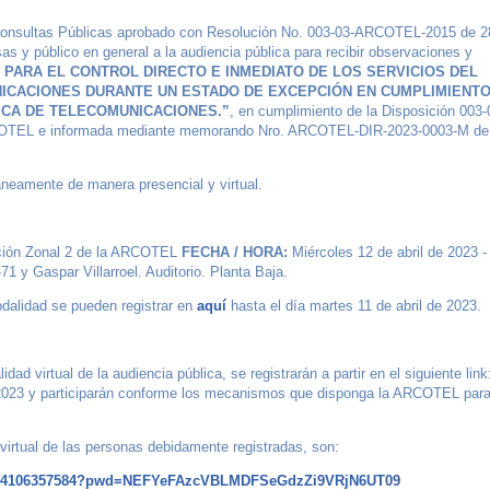
Consultas Públicas aprobado con Resolución No. 003-03-ARCOTEL-2015 de 2
s y público en general a la audiencia pública para recibir observaciones y
PARA EL CONTROL DIRECTO E INMEDIATO DE LOS SERVICIOS DEL
ICACIONES DURANTE UN ESTADO DE EXCEPCIÓN EN CUMPLIMIENT
ICA DE TELECOMUNICACIONES.”
, en cumplimiento de la Disposición 003-
 ARCOTEL e informada mediante memorando Nro. ARCOTEL-DIR-2023-0003-M de
táneamente de manera presencial y virtual.
ación Zonal 2 de la ARCOTEL
FECHA / HORA:
Miércoles 12 de abril de 2023 -
 y Gaspar Villarroel. Auditorio. Planta Baja.
odalidad se pueden registrar en
aquí
hasta el día martes 11 de abril de 2023.
dad virtual de la audiencia pública, se registrarán a partir en el siguiente link
e 2023 y participarán conforme los mecanismos que disponga la ARCOTEL para
 virtual de las personas debidamente registradas, son:
/j/84106357584?pwd=NEFYeFAzcVBLMDFSeGdzZi9VRjN6UT09