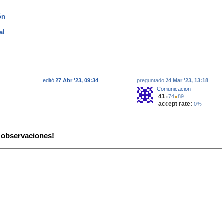
ón
al
editó
27 Abr '23, 09:34
preguntado
24 Mar '23, 13:18
Comunicacion
41
●
74
●
89
accept rate:
0%
y observaciones!