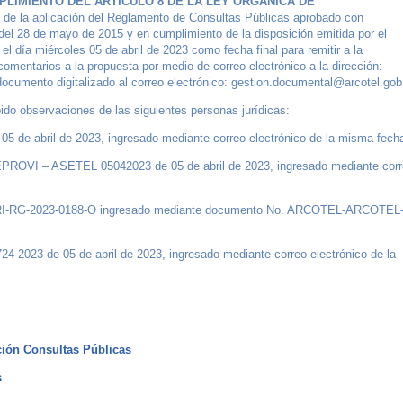
LIMIENTO DEL ARTÍCULO 8 DE LA LEY ORGÁNICA DE
 de la aplicación del Reglamento de Consultas Públicas aprobado con
 28 de mayo de 2015 y en cumplimiento de la disposición emitida por el
el día miércoles 05 de abril de 2023 como fecha final para remitir a la
entarios a la propuesta por medio de correo electrónico a la dirección:
ocumento digitalizado al correo electrónico: gestion.documental@arcotel.gob
bido observaciones de las siguientes personas jurídicas:
05 de abril de 2023, ingresado mediante correo electrónico de la misma fech
EPROVI – ASETEL 05042023 de 05 de abril de 2023, ingresado mediante cor
RI-RG-2023-0188-O ingresado mediante documento No. ARCOTEL-ARCOTEL
24-2023 de 05 de abril de 2023, ingresado mediante correo electrónico de la
ión Consultas Públicas
s