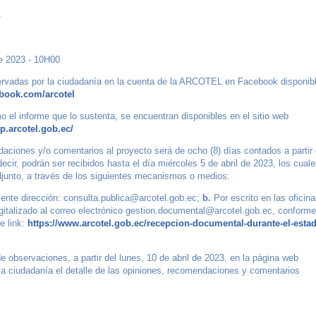
4
e 2023 - 10H00
ervadas por la ciudadanía en la cuenta de la ARCOTEL en Facebook disponib
ebook.com/arcotel
o el informe que lo sustenta, se encuentran disponibles en el sitio web
ap.arcotel.gob.ec/
daciones y/o comentarios al proyecto será de ocho (8) días contados a partir 
decir, podrán ser recibidos hasta el día miércoles 5 de abril de 2023, los cual
adjunto, a través de los siguientes mecanismos o medios:
iente dirección: consulta.publica@arcotel.gob.ec;
b.
Por escrito en las oficin
italizado al correo electrónico gestion.documental@arcotel.gob.ec, conforme
e link:
https://www.arcotel.gob.ec/recepcion-documental-durante-el-esta
 observaciones, a partir del lunes, 10 de abril de 2023, en la página web
 la ciudadanía el detalle de las opiniones, recomendaciones y comentarios