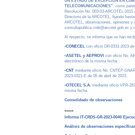
UN ESTADO DE EXCEPCIÓN EN CUMP
TELECOMUNICACIONES”
, como parte
Resolución No. 003-03-ARCOTEL-2015 del
Directorio de la ARCOTEL, fijando hasta 
ARCOTEL, observaciones, opiniones y com
consultapublica.crde@arcotel.gob.ec y d
Al respecto, se informa que se han reci
•
CONECEL
con oficio DR-0331-2023 de 
•
ASETEL y AEPROVI
con oficio No. A
electrónico de la misma fecha.
•
CNT
mediante oficio No. CNTEP-GNA
2023-0321-E de 05 de abril de 2023.
•
OTECEL S.A.
mediante oficio VPR-287
misma fecha.
Consolidado de observaciones
-----
Informe IT-CRDS-GR-2023-0040 Ejecuc
Análisis de observaciones específica