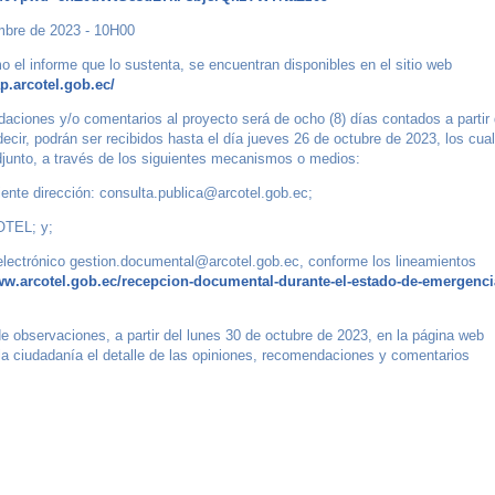
mbre de 2023 - 10H00
o el informe que lo sustenta, se encuentran disponibles en el sitio web
ap.arcotel.gob.ec/
daciones y/o comentarios al proyecto será de ocho (8) días contados a partir 
decir, podrán ser recibidos hasta el día jueves 26 de octubre de 2023, los cua
adjunto, a través de los siguientes mecanismos o medios:
iente dirección: consulta.publica@arcotel.gob.ec;
OTEL; y;
electrónico gestion.documental@arcotel.gob.ec, conforme los lineamientos
ww.arcotel.gob.ec/recepcion-documental-durante-el-estado-de-emergenci
e observaciones, a partir del lunes 30 de octubre de 2023, en la página web
 la ciudadanía el detalle de las opiniones, recomendaciones y comentarios