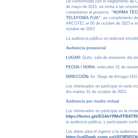
De conformidad con el Reglamento de 
de mayo de 2015, se invita a las empresa
comentarios al proyecto:
“NORMA TÉCN
TELEFONÍA FIJA”
, en cumplimiento de
ARCOTEL el 05 de octubre de 2023 e 
octubre de 2023.
La audiencia pública se realizará simul
Audiencia presencial
LUGAR:
Quito, sala de reuniones del p
FECHA / HORA:
miércoles 01 de novie
DIRECCIÓN:
Av. Diego de Almagro N31-
Los interesados en participar en esta m
día martes 31 de octubre de 2023.
Audiencia por medio virtual
Los interesados en participar en la modal
https://forms.gle/EGAkYRMxFFBAT99
la audiencia pública, y participarán c
Los datos para el ingreso a la audiencia
https://us02web.zoom.us/j/815850