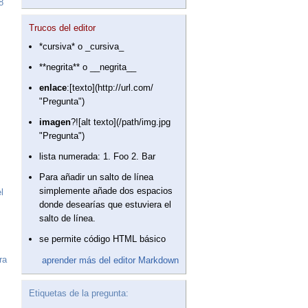
8
Trucos del editor
*cursiva* o _cursiva_
**negrita** o __negrita__
enlace
:[texto](http://url.com/
"Pregunta")
imagen
?![alt texto](/path/img.jpg
"Pregunta")
lista numerada: 1. Foo 2. Bar
Para añadir un salto de línea
simplemente añade dos espacios
l
donde desearías que estuviera el
salto de línea.
se permite código HTML básico
ra
aprender más del editor Markdown
Etiquetas de la pregunta: