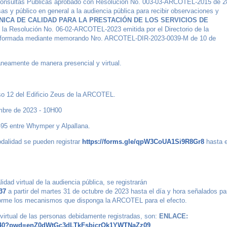
Consultas Públicas aprobado con Resolución No. 003-03-ARCOTEL-2015 de 2
s y público en general a la audiencia pública para recibir observaciones y
ICA DE CALIDAD PARA LA PRESTACIÓN DE LOS SERVICIOS DE
 la Resolución No. 06-02-ARCOTEL-2023 emitida por el Directorio de la
informada mediante memorando Nro. ARCOTEL-DIR-2023-0039-M de 10 de
táneamente de manera presencial y virtual.
iso 12 del Edificio Zeus de la ARCOTEL.
mbre de 2023 - 10H00
95 entre Whymper y Alpallana.
odalidad se pueden registrar
https://forms.gle/qpW3CoUA1Si9R8Gr8
hasta e
idad virtual de la audiencia pública, se registrarán
37
a partir del martes 31 de octubre de 2023 hasta el día y hora señalados pa
onforme los mecanismos que disponga la ARCOTEL para el efecto.
 virtual de las personas debidamente registradas, son:
ENLACE:
57440?pwd=enZ0dWtGc3dLTkFsbjcrQk1YWTNaZz09