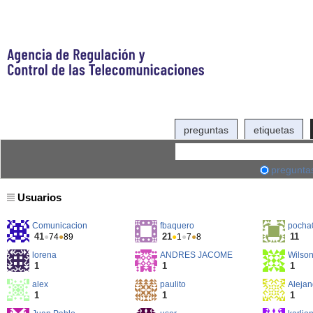
preguntas
etiquetas
pregunta
Usuarios
Comunicacion
fbaquero
pocha
41
21
11
●
74
●
89
●
1
●
7
●
8
lorena
ANDRES JACOME
Wilso
1
1
1
alex
paulito
Alejan
1
1
1