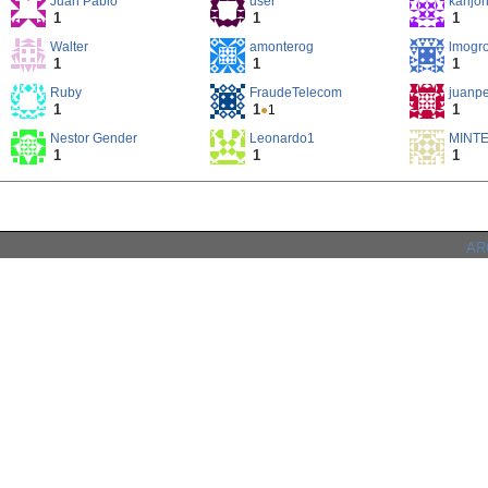
Juan Pablo
user
karljo
1
1
1
Walter
amonterog
lmogr
1
1
1
Ruby
FraudeTelecom
juanp
1
1
1
●
1
Nestor Gender
Leonardo1
MINT
1
1
1
ARC